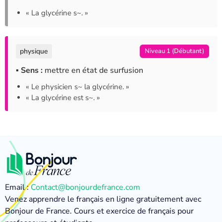
« La glycérine s~. »
physique
Niveau 1 (Débutant)
▪ Sens :
mettre en état de surfusion
« Le physicien s~ la glycérine. »
« La glycérine est s~. »
Email :
Contact@bonjourdefrance.com
Venez apprendre le français en ligne gratuitement avec
Bonjour de France. Cours et exercice de français pour