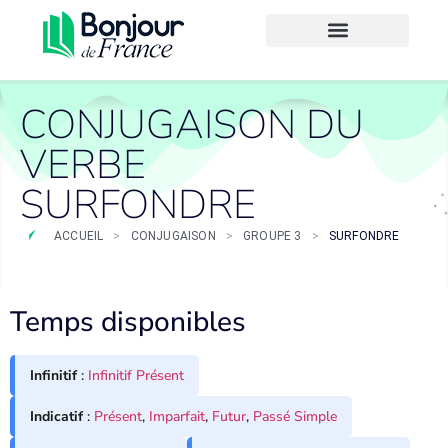
CONJUGAISON DU
VERBE
SURFONDRE
ACCUEIL
>
CONJUGAISON
>
GROUPE 3
>
SURFONDRE
Temps disponibles
Infinitif
:
Infinitif Présent
Indicatif
:
Présent
,
Imparfait
,
Futur
,
Passé Simple