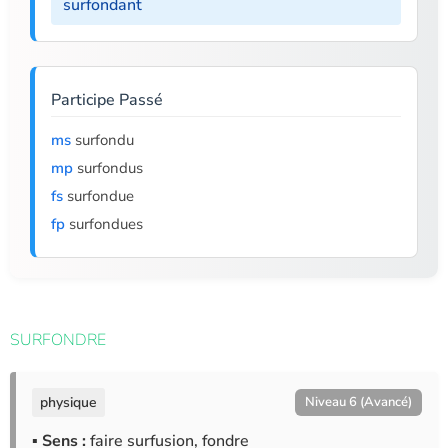
surfondant
Participe Passé
ms
surfondu
mp
surfondus
fs
surfondue
fp
surfondues
SURFONDRE
physique
Niveau 6 (Avancé)
▪ Sens :
faire surfusion, fondre