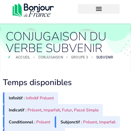
CONJUGAISON DU
VERBE SUBVENIR
ACCUEIL
>
CONJUGAISON
>
GROUPE 3
>
SUBVENIR
Temps disponibles
Infinitif
:
Infinitif Présent
Indicatif
:
Présent
,
Imparfait
,
Futur
,
Passé Simple
Conditionnel
:
Présent
Subjonctif
:
Présent
,
Imparfait