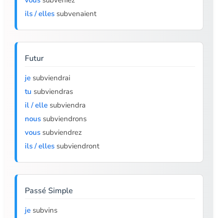
vous
subveniez
ils / elles
subvenaient
Futur
je
subviendrai
tu
subviendras
il / elle
subviendra
nous
subviendrons
vous
subviendrez
ils / elles
subviendront
Passé Simple
je
subvins