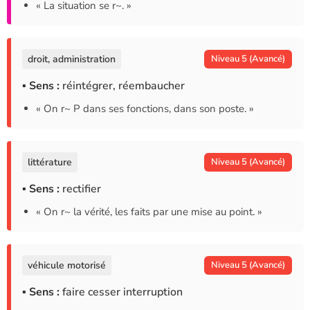
« La situation se r~. »
droit, administration
Niveau 5 (Avancé)
▪ Sens :
réintégrer, réembaucher
« On r~ P dans ses fonctions, dans son poste. »
littérature
Niveau 5 (Avancé)
▪ Sens :
rectifier
« On r~ la vérité, les faits par une mise au point. »
véhicule motorisé
Niveau 5 (Avancé)
▪ Sens :
faire cesser interruption