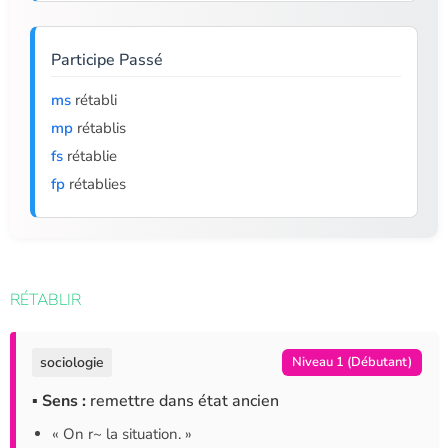
Participe Passé
ms
rétabli
mp
rétablis
fs
rétablie
fp
rétablies
RÉTABLIR
sociologie
Niveau 1 (Débutant)
▪ Sens :
remettre dans état ancien
« On r~ la situation. »