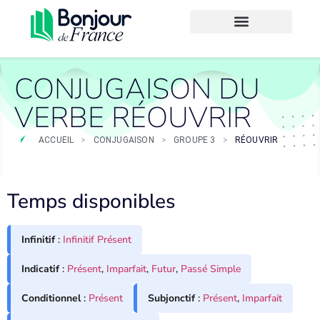
CONJUGAISON DU
VERBE RÉOUVRIR
ACCUEIL
>
CONJUGAISON
>
GROUPE 3
>
RÉOUVRIR
Temps disponibles
Infinitif
:
Infinitif Présent
Indicatif
:
Présent
,
Imparfait
,
Futur
,
Passé Simple
Conditionnel
:
Présent
Subjonctif
:
Présent
,
Imparfait