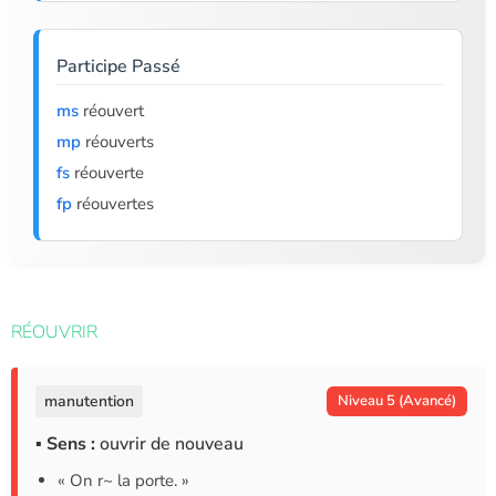
Participe Passé
ms
réouvert
mp
réouverts
fs
réouverte
fp
réouvertes
RÉOUVRIR
manutention
Niveau 5 (Avancé)
▪ Sens :
ouvrir de nouveau
« On r~ la porte. »