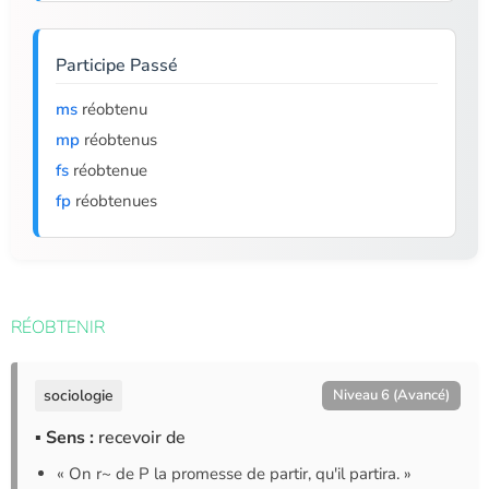
Participe Passé
ms
réobtenu
mp
réobtenus
fs
réobtenue
fp
réobtenues
RÉOBTENIR
sociologie
Niveau 6 (Avancé)
▪ Sens :
recevoir de
« On r~ de P la promesse de partir, qu'il partira. »