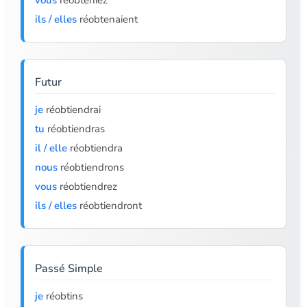
vous
réobteniez
ils / elles
réobtenaient
Futur
je
réobtiendrai
tu
réobtiendras
il / elle
réobtiendra
nous
réobtiendrons
vous
réobtiendrez
ils / elles
réobtiendront
Passé Simple
je
réobtins