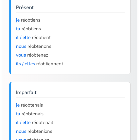
Présent
je
réobtiens
tu
réobtiens
il / elle
réobtient
nous
réobtenons
vous
réobtenez
ils / elles
réobtiennent
Imparfait
je
réobtenais
tu
réobtenais
il / elle
réobtenait
nous
réobtenions