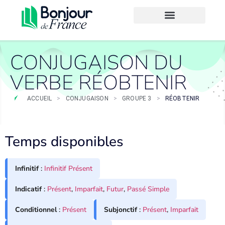
CONJUGAISON DU
VERBE RÉOBTENIR
ACCUEIL
>
CONJUGAISON
>
GROUPE 3
>
RÉOBTENIR
Temps disponibles
Infinitif
:
Infinitif Présent
Indicatif
:
Présent
,
Imparfait
,
Futur
,
Passé Simple
Conditionnel
:
Présent
Subjonctif
:
Présent
,
Imparfait