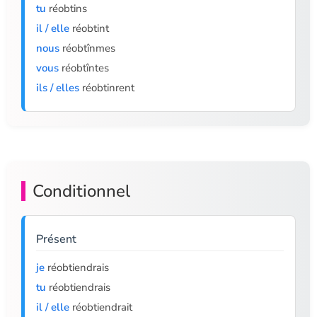
tu
réobtins
il / elle
réobtint
nous
réobtînmes
vous
réobtîntes
ils / elles
réobtinrent
Conditionnel
Présent
je
réobtiendrais
tu
réobtiendrais
il / elle
réobtiendrait