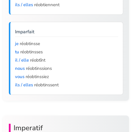
ils / elles
réobtiennent
Imparfait
je
réobtinsse
tu
réobtinsses
il / elle
réobtînt
nous
réobtinssions
vous
réobtinssiez
ils / elles
réobtinssent
Imperatif