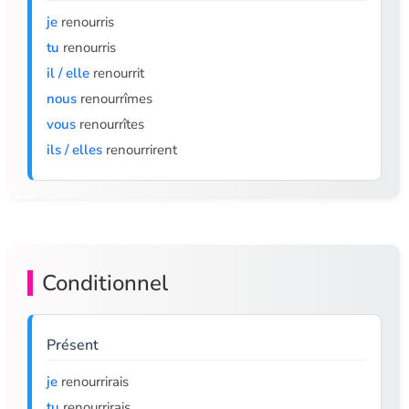
je
renourris
tu
renourris
il / elle
renourrit
nous
renourrîmes
vous
renourrîtes
ils / elles
renourrirent
Conditionnel
Présent
je
renourrirais
tu
renourrirais