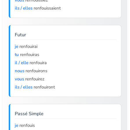
vous
renfouissiez
ils / elles
renfouissaient
Futur
je
renfouirai
tu
renfouiras
il / elle
renfouira
nous
renfouirons
vous
renfouirez
ils / elles
renfouiront
Passé Simple
je
renfouis