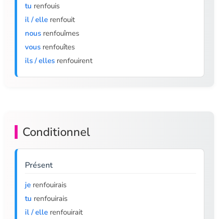
tu
renfouis
il / elle
renfouit
nous
renfouîmes
vous
renfouîtes
ils / elles
renfouirent
Conditionnel
Présent
je
renfouirais
tu
renfouirais
il / elle
renfouirait