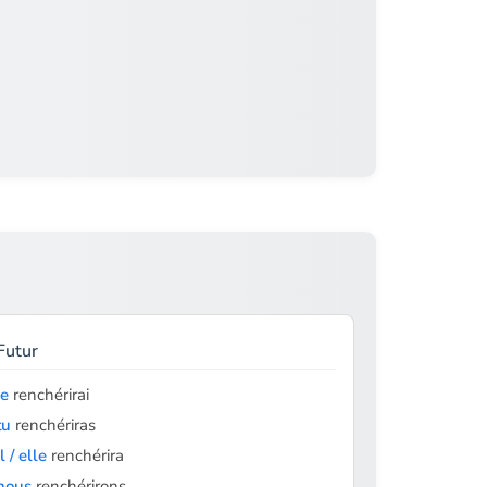
Futur
je
renchérirai
tu
renchériras
il / elle
renchérira
nous
renchérirons