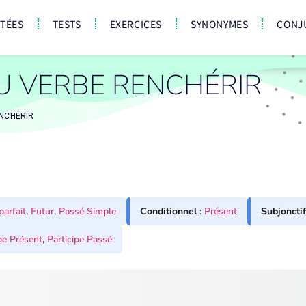
CTÉES
TESTS
EXERCICES
SYNONYMES
CONJ
U VERBE RENCHÉRIR
NCHÉRIR
parfait
,
Futur
,
Passé Simple
Conditionnel
:
Présent
Subjonctif
pe Présent
,
Participe Passé