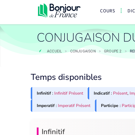
COURS
DI
CONJUGAISON D
ACCUEIL
>
CONJUGAISON
>
GROUPE 2
>
RE
Temps disponibles
Infinitif
:
Infinitif Présent
Indicatif
:
Présent
,
Im
Imperatif
:
Imperatif Présent
Participe
:
Partici
Infinitif