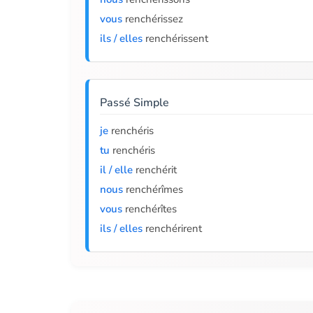
vous
renchérissez
ils / elles
renchérissent
Passé Simple
je
renchéris
tu
renchéris
il / elle
renchérit
nous
renchérîmes
vous
renchérîtes
ils / elles
renchérirent