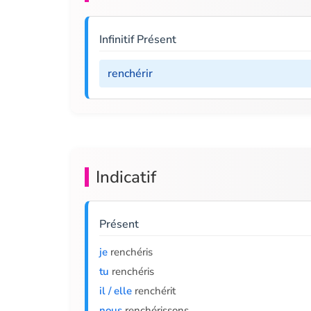
Infinitif Présent
renchérir
Indicatif
Présent
je
renchéris
tu
renchéris
il / elle
renchérit
nous
renchérissons