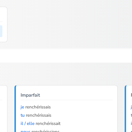
Imparfait
je
renchérissais
tu
renchérissais
il / elle
renchérissait
nous
renchérissions