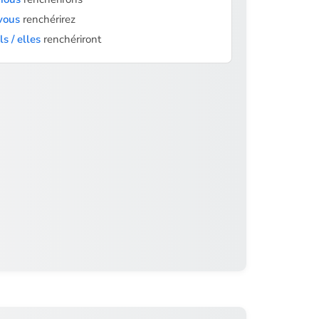
vous
renchérirez
ils / elles
renchériront