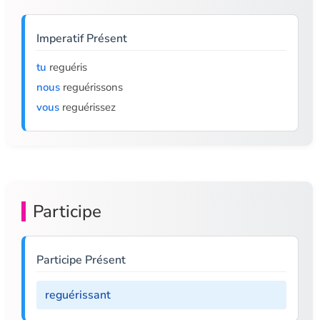
Imperatif Présent
tu
reguéris
nous
reguérissons
vous
reguérissez
Participe
Participe Présent
reguérissant