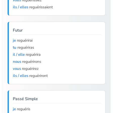
vous
reguérissiez
ils / elles
reguérissaient
Futur
je
reguérirai
tu
reguériras
il / elle
reguérira
nous
reguérirons
vous
reguérirez
ils / elles
reguériront
Passé Simple
je
reguéris