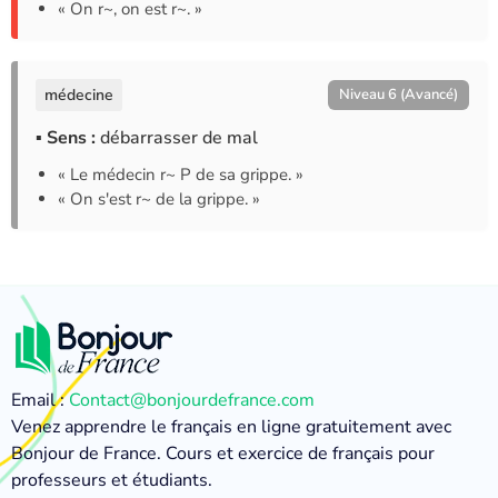
« On r~, on est r~. »
médecine
Niveau 6 (Avancé)
▪ Sens :
débarrasser de mal
« Le médecin r~ P de sa grippe. »
« On s'est r~ de la grippe. »
Email :
Contact@bonjourdefrance.com
Venez apprendre le français en ligne gratuitement avec
Bonjour de France. Cours et exercice de français pour
professeurs et étudiants.