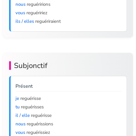
nous
reguéririons
vous
reguéririez
ils / elles
reguériraient
Subjonctif
Présent
je
reguérisse
tu
reguérisses
il / elle
reguérisse
nous
reguérissions
vous
reguérissiez