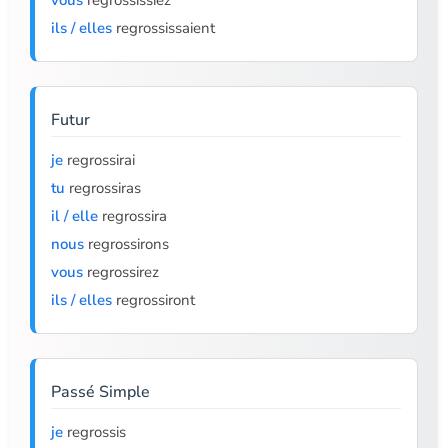
vous
regrossissiez
ils / elles
regrossissaient
Futur
je
regrossirai
tu
regrossiras
il / elle
regrossira
nous
regrossirons
vous
regrossirez
ils / elles
regrossiront
Passé Simple
je
regrossis