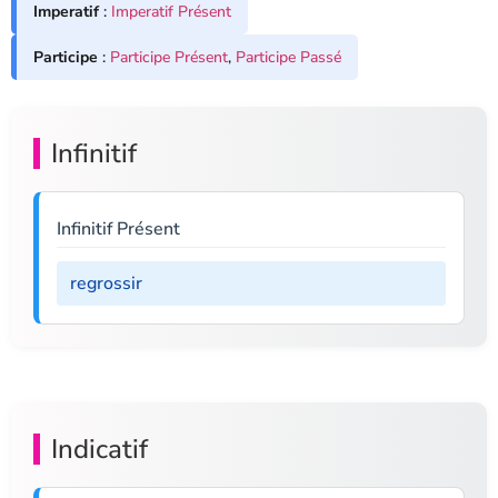
Imperatif
:
Imperatif Présent
Participe
:
Participe Présent
,
Participe Passé
Infinitif
Infinitif Présent
regrossir
Indicatif