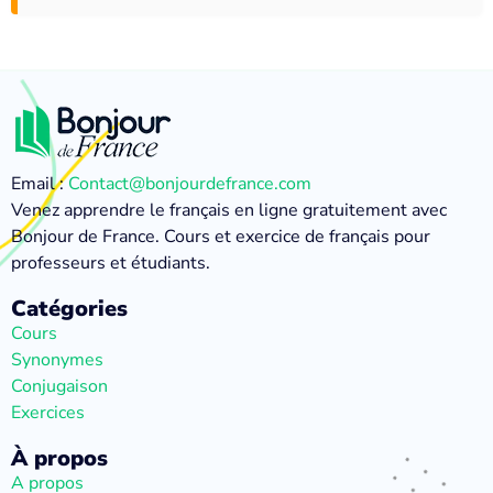
Email :
Contact@bonjourdefrance.com
Venez apprendre le français en ligne gratuitement avec
Bonjour de France. Cours et exercice de français pour
professeurs et étudiants.
Catégories
Cours
Synonymes
Conjugaison
Exercices
À propos
A propos