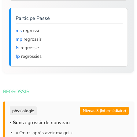
Participe Passé
ms
regrossi
mp
regrossis
fs
regrossie
fp
regrossies
REGROSSIR
physiologie
Niveau 3 (Intermédiaire)
▪ Sens :
grossir de nouveau
« On r~ après avoir maigri. »