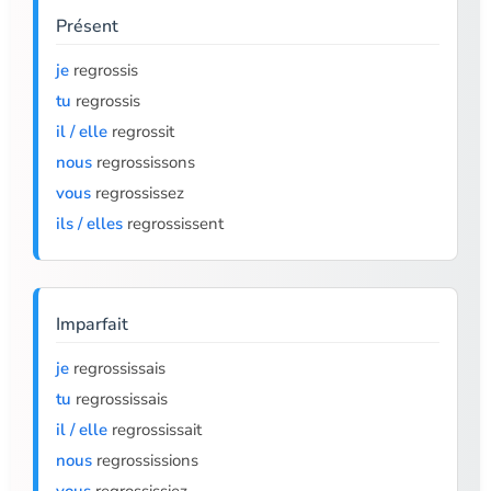
Présent
je
regrossis
tu
regrossis
il / elle
regrossit
nous
regrossissons
vous
regrossissez
ils / elles
regrossissent
Imparfait
je
regrossissais
tu
regrossissais
il / elle
regrossissait
nous
regrossissions