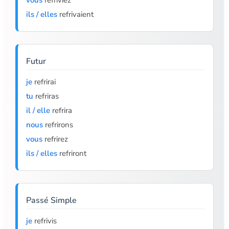
vous
refriviez
ils / elles
refrivaient
Futur
je
refrirai
tu
refriras
il / elle
refrira
nous
refrirons
vous
refrirez
ils / elles
refriront
Passé Simple
je
refrivis