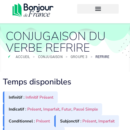
CONJUGAISON DU
VERBE REFRIRE
ACCUEIL
>
CONJUGAISON
>
GROUPE 3
>
REFRIRE
Temps disponibles
Infinitif
:
Infinitif Présent
Indicatif
:
Présent
,
Imparfait
,
Futur
,
Passé Simple
Conditionnel
:
Présent
Subjonctif
:
Présent
,
Imparfait