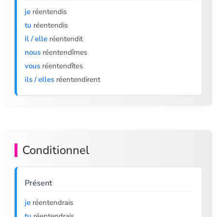
je
réentendis
tu
réentendis
il / elle
réentendit
nous
réentendîmes
vous
réentendîtes
ils / elles
réentendirent
Conditionnel
Présent
je
réentendrais
tu
réentendrais