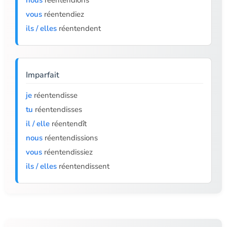
nous
réentendions
vous
réentendiez
ils / elles
réentendent
Imparfait
je
réentendisse
tu
réentendisses
il / elle
réentendît
nous
réentendissions
vous
réentendissiez
ils / elles
réentendissent