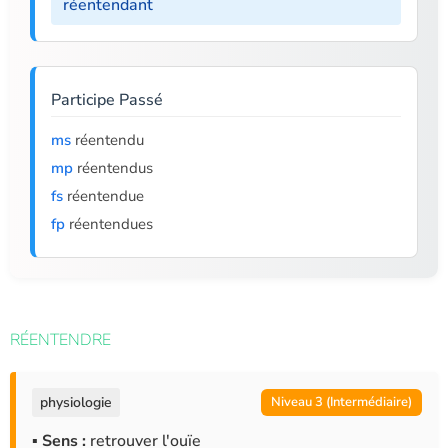
réentendant
Participe Passé
ms
réentendu
mp
réentendus
fs
réentendue
fp
réentendues
RÉENTENDRE
physiologie
Niveau 3 (Intermédiaire)
▪ Sens :
retrouver l'ouïe