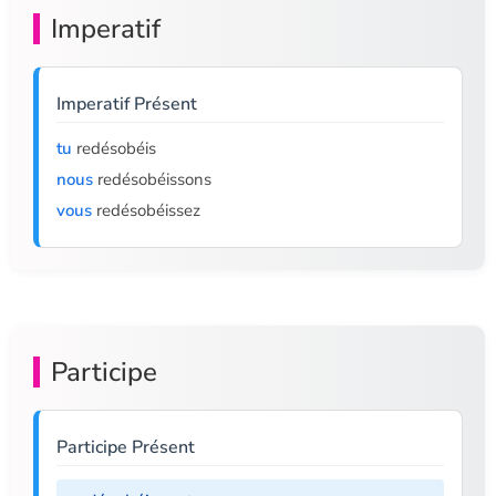
Imperatif
Imperatif Présent
tu
redésobéis
nous
redésobéissons
vous
redésobéissez
Participe
Participe Présent