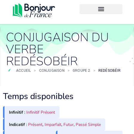
CONJUGAISON DU
VERBE
REDÉSOBÉIR
ACCUEIL
>
CONJUGAISON
>
GROUPE 2
>
REDÉSOBÉIR
Temps disponibles
Infinitif
:
Infinitif Présent
Indicatif
:
Présent
,
Imparfait
,
Futur
,
Passé Simple