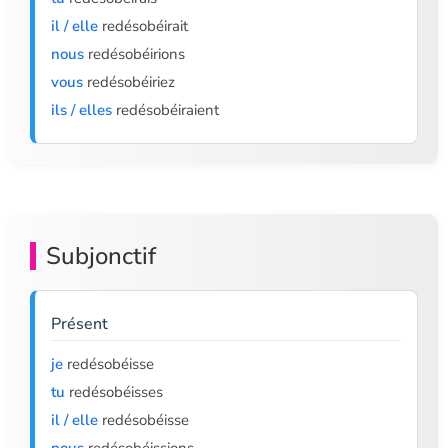
il / elle
redésobéirait
nous
redésobéirions
vous
redésobéiriez
ils / elles
redésobéiraient
Subjonctif
Présent
je
redésobéisse
tu
redésobéisses
il / elle
redésobéisse