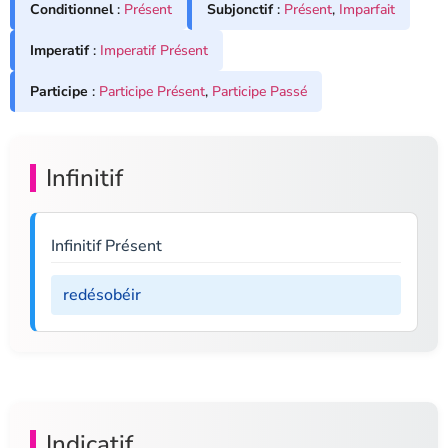
Conditionnel
:
Présent
Subjonctif
:
Présent
,
Imparfait
Imperatif
:
Imperatif Présent
Participe
:
Participe Présent
,
Participe Passé
Infinitif
Infinitif Présent
redésobéir
Indicatif