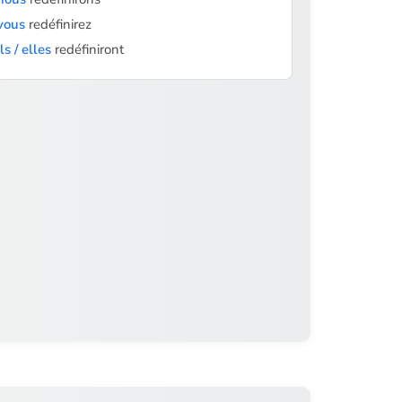
vous
redéfinirez
ils / elles
redéfiniront