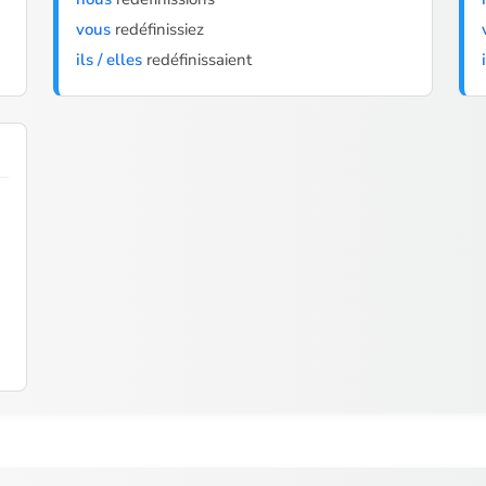
vous
redéfinissiez
ils / elles
redéfinissaient