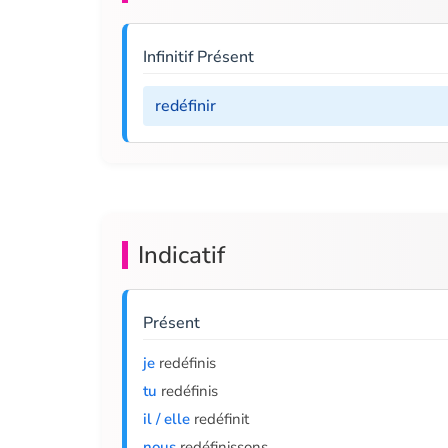
Infinitif Présent
redéfinir
Indicatif
Présent
je
redéfinis
tu
redéfinis
il / elle
redéfinit
nous
redéfinissons