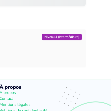
Niveau 4 (Intermédiaire)
À propos
A propos
Contact
Mentions légales
Politique de confidentialité