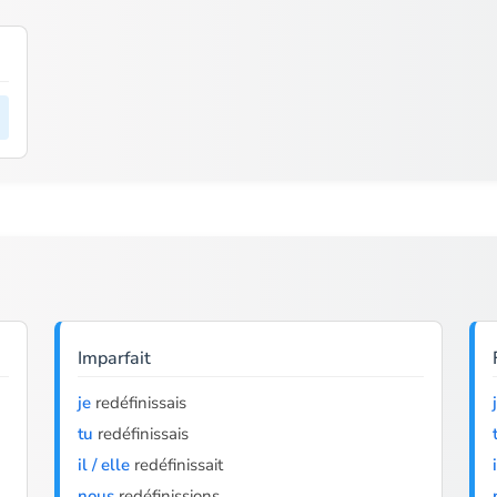
Imparfait
je
redéfinissais
tu
redéfinissais
il / elle
redéfinissait
nous
redéfinissions