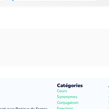
Catégories
Cours
Synonymes
Conjugaison
Exercices