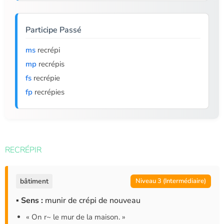
Participe Passé
ms
recrépi
mp
recrépis
fs
recrépie
fp
recrépies
RECRÉPIR
bâtiment
Niveau 3 (Intermédiaire)
▪ Sens :
munir de crépi de nouveau
« On r~ le mur de la maison. »