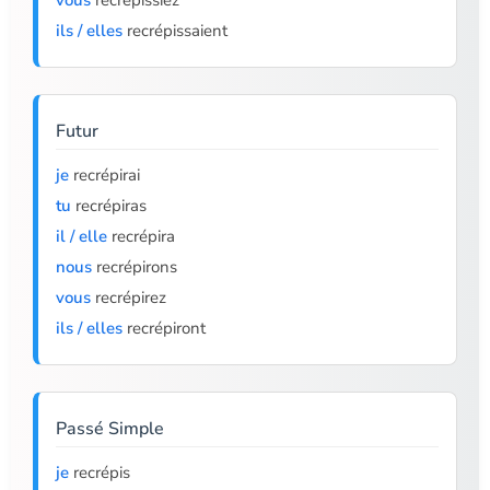
vous
recrépissiez
ils / elles
recrépissaient
Futur
je
recrépirai
tu
recrépiras
il / elle
recrépira
nous
recrépirons
vous
recrépirez
ils / elles
recrépiront
Passé Simple
je
recrépis