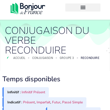
CONJUGAISON DU
VERBE
RECONDUIRE
ACCUEIL
>
CONJUGAISON
>
GROUPE 3
>
RECONDUIRE
Temps disponibles
Infinitif
:
Infinitif Présent
Indicatif
:
Présent
,
Imparfait
,
Futur
,
Passé Simple