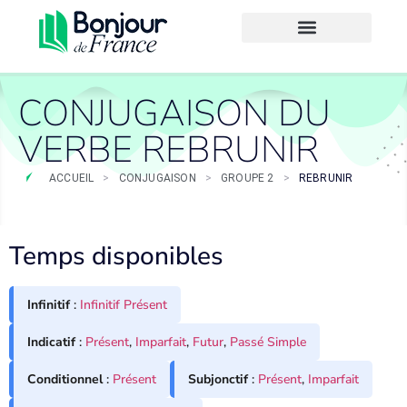
CONJUGAISON DU
VERBE REBRUNIR
ACCUEIL
>
CONJUGAISON
>
GROUPE 2
>
REBRUNIR
Temps disponibles
Infinitif
:
Infinitif Présent
Indicatif
:
Présent
,
Imparfait
,
Futur
,
Passé Simple
Conditionnel
:
Présent
Subjonctif
:
Présent
,
Imparfait