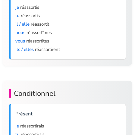
je
réassortis
tu
réassortis
il / elle
réassortit
nous
réassortîmes
vous
réassortîtes
ils / elles
réassortirent
Conditionnel
Présent
je
réassortirais
tu
réassortirais