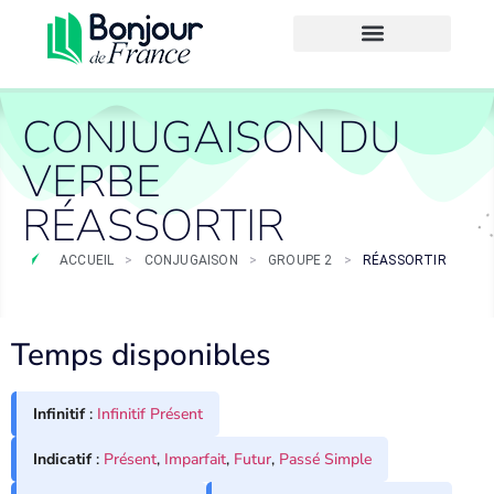
CONJUGAISON DU
VERBE
RÉASSORTIR
ACCUEIL
>
CONJUGAISON
>
GROUPE 2
>
RÉASSORTIR
Temps disponibles
Infinitif
:
Infinitif Présent
Indicatif
:
Présent
,
Imparfait
,
Futur
,
Passé Simple