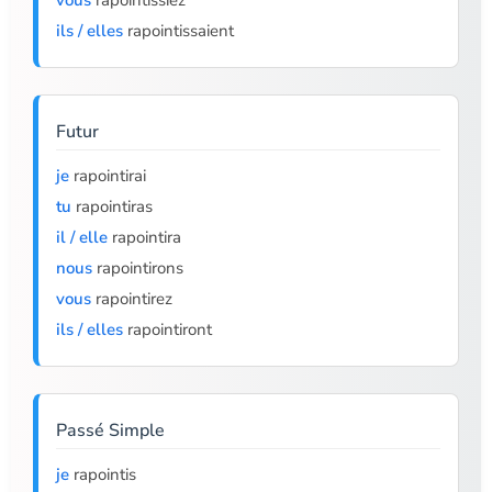
vous
rapointissiez
ils / elles
rapointissaient
Futur
je
rapointirai
tu
rapointiras
il / elle
rapointira
nous
rapointirons
vous
rapointirez
ils / elles
rapointiront
Passé Simple
je
rapointis