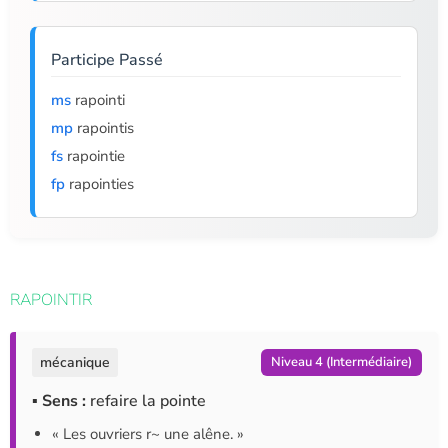
Participe Passé
ms
rapointi
mp
rapointis
fs
rapointie
fp
rapointies
RAPOINTIR
mécanique
Niveau 4 (Intermédiaire)
▪ Sens :
refaire la pointe
« Les ouvriers r~ une alêne. »