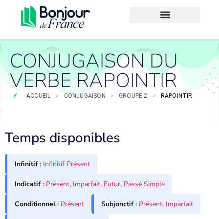
CONJUGAISON DU
VERBE RAPOINTIR
ACCUEIL
>
CONJUGAISON
>
GROUPE 2
>
RAPOINTIR
Temps disponibles
Infinitif
:
Infinitif Présent
Indicatif
:
Présent
,
Imparfait
,
Futur
,
Passé Simple
Conditionnel
:
Présent
Subjonctif
:
Présent
,
Imparfait