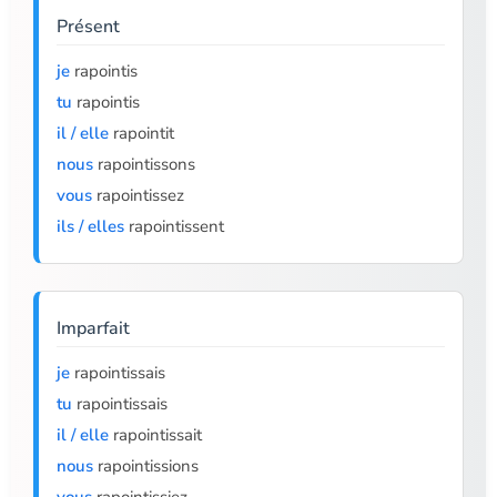
Présent
je
rapointis
tu
rapointis
il / elle
rapointit
nous
rapointissons
vous
rapointissez
ils / elles
rapointissent
Imparfait
je
rapointissais
tu
rapointissais
il / elle
rapointissait
nous
rapointissions