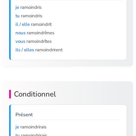
je
ramoindris
tu
ramoindris
il / elle
ramoindrit
nous
ramoindrîmes
vous
ramoindrîtes
ils / elles
ramoindrirent
Conditionnel
Présent
je
ramoindrirais
tu
ramoindrirais