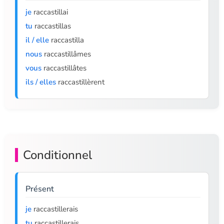
je
raccastillai
tu
raccastillas
il / elle
raccastilla
nous
raccastillâmes
vous
raccastillâtes
ils / elles
raccastillèrent
Conditionnel
Présent
je
raccastillerais
tu
raccastillerais