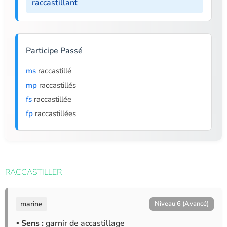
raccastillant
Participe Passé
ms
raccastillé
mp
raccastillés
fs
raccastillée
fp
raccastillées
RACCASTILLER
marine
Niveau 6 (Avancé)
▪ Sens :
garnir de accastillage