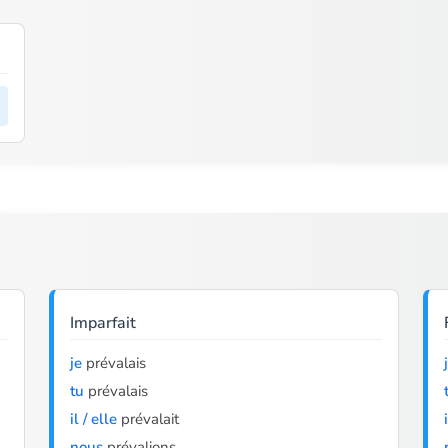
Imparfait
je
prévalais
tu
prévalais
il / elle
prévalait
nous
prévalions