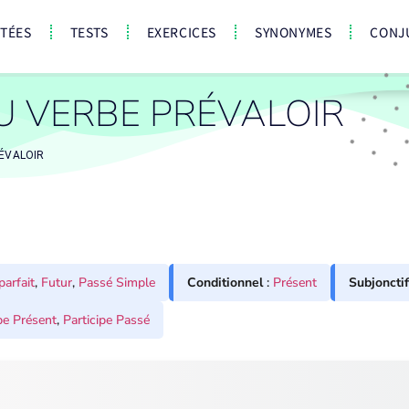
CTÉES
TESTS
EXERCICES
SYNONYMES
CONJ
U VERBE PRÉVALOIR
ÉVALOIR
parfait
,
Futur
,
Passé Simple
Conditionnel
:
Présent
Subjonctif
pe Présent
,
Participe Passé