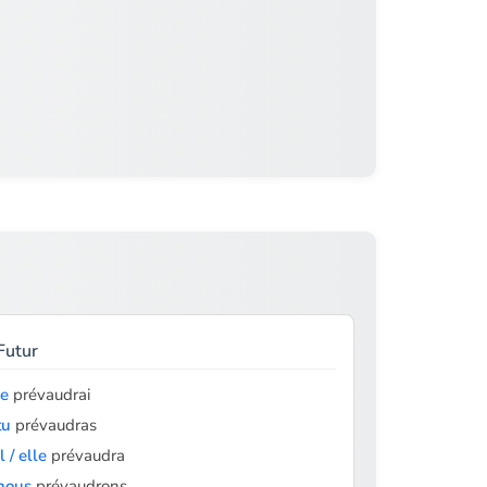
Futur
je
prévaudrai
tu
prévaudras
il / elle
prévaudra
nous
prévaudrons