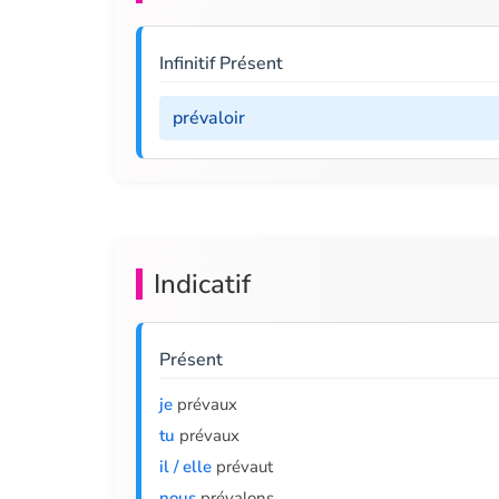
Infinitif Présent
prévaloir
Indicatif
Présent
je
prévaux
tu
prévaux
il / elle
prévaut
nous
prévalons