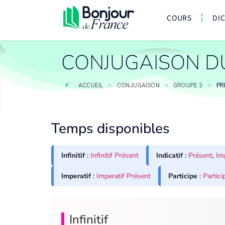
COURS
DI
CONJUGAISON D
ACCUEIL
>
CONJUGAISON
>
GROUPE 3
>
PR
Temps disponibles
Infinitif
:
Infinitif Présent
Indicatif
:
Présent
,
Im
Imperatif
:
Imperatif Présent
Participe
:
Partici
Infinitif