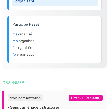
organisant
Participe Passé
ms
organisé
mp
organisés
fs
organisée
fp
organisées
ORGANISER
droit, administration
Niveau 1 (Débutant)
▪ Sens :
aménager, structurer