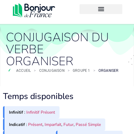
CONJUGAISON DU
VERBE
ORGANISER
ACCUEIL
>
CONJUGAISON
>
GROUPE 1
>
ORGANISER
Temps disponibles
Infinitif
:
Infinitif Présent
Indicatif
:
Présent
,
Imparfait
,
Futur
,
Passé Simple