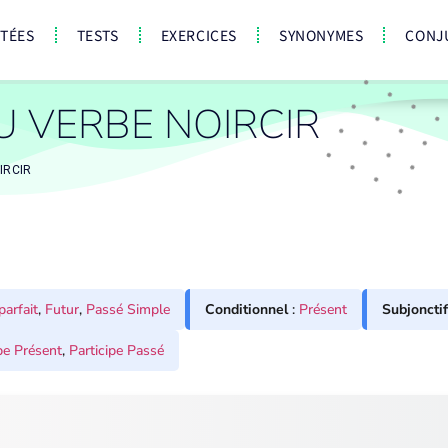
CTÉES
TESTS
EXERCICES
SYNONYMES
CONJ
 VERBE NOIRCIR
IRCIR
parfait
,
Futur
,
Passé Simple
Conditionnel
:
Présent
Subjonctif
pe Présent
,
Participe Passé