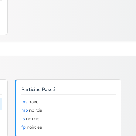
Participe Passé
ms
noirci
mp
noircis
fs
noircie
fp
noircies