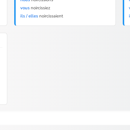
vous
noircissiez
ils / elles
noircissaient