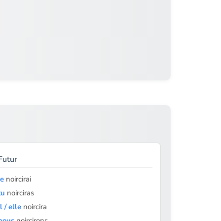
Futur
je
noircirai
tu
noirciras
il / elle
noircira
nous
noircirons