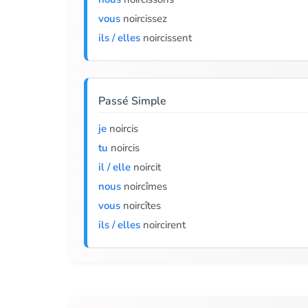
vous
noircissez
ils / elles
noircissent
Passé Simple
je
noircis
tu
noircis
il / elle
noircit
nous
noircîmes
vous
noircîtes
ils / elles
noircirent