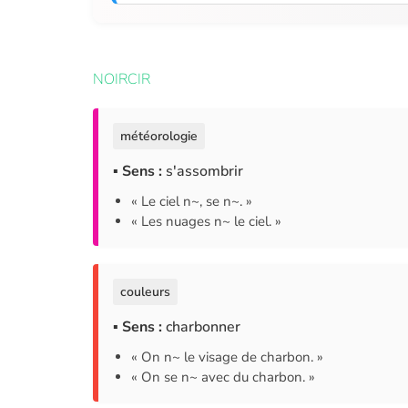
NOIRCIR
météorologie
▪ Sens :
s'assombrir
« Le ciel n~, se n~. »
« Les nuages n~ le ciel. »
couleurs
▪ Sens :
charbonner
« On n~ le visage de charbon. »
« On se n~ avec du charbon. »