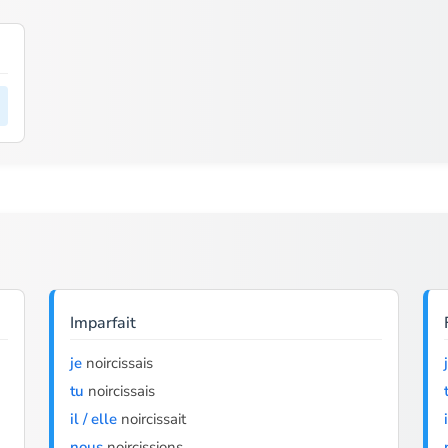
Imparfait
je
noircissais
tu
noircissais
il / elle
noircissait
nous
noircissions