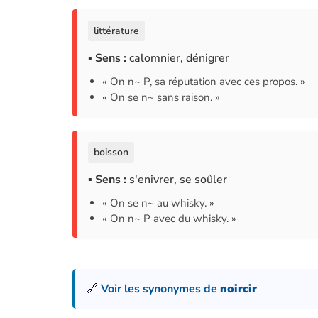
littérature
▪ Sens :
calomnier, dénigrer
« On n~ P, sa réputation avec ces propos. »
« On se n~ sans raison. »
boisson
▪ Sens :
s'enivrer, se soûler
« On se n~ au whisky. »
« On n~ P avec du whisky. »
🔗
Voir les synonymes de
noircir