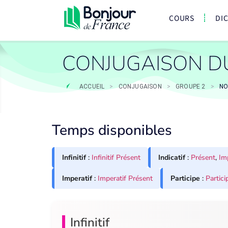
COURS
DI
CONJUGAISON DU
ACCUEIL
>
CONJUGAISON
>
GROUPE 2
>
NO
Temps disponibles
Infinitif
:
Infinitif Présent
Indicatif
:
Présent
,
Im
Imperatif
:
Imperatif Présent
Participe
:
Partici
Infinitif