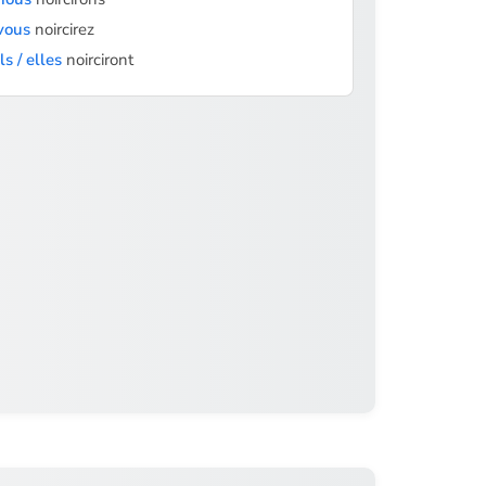
vous
noircirez
ils / elles
noirciront