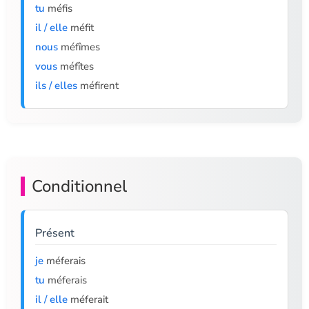
tu
méfis
il / elle
méfit
nous
méfîmes
vous
méfîtes
ils / elles
méfirent
Conditionnel
Présent
je
méferais
tu
méferais
il / elle
méferait