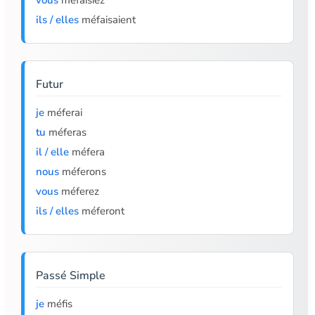
vous
méfaisiez
ils / elles
méfaisaient
Futur
je
méferai
tu
méferas
il / elle
méfera
nous
méferons
vous
méferez
ils / elles
méferont
Passé Simple
je
méfis