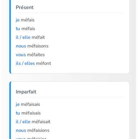
Présent
je
méfais
tu
méfais
il / elle
méfait
nous
méfaisons
vous
méfaites
ils / elles
méfont
Imparfait
je
méfaisais
tu
méfaisais
il / elle
méfaisait
nous
méfaisions