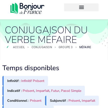
CONJUGAISON DU
VERBE MÉFAIRE
ACCUEIL
>
CONJUGAISON
>
GROUPE 3
>
MÉFAIRE
Temps disponibles
Infinitif
:
Infinitif Présent
Indicatif
:
Présent
,
Imparfait
,
Futur
,
Passé Simple
Conditionnel
:
Présent
Subjonctif
:
Présent
,
Imparfait