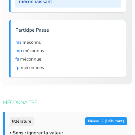
méconnaissant
Participe Passé
ms
méconnu
mp
méconnus
fs
méconnue
fp
méconnues
MÉCONNAÎTRE
littérature
Niveau 2 (Débutant)
▪ Sens :
ignorer la valeur