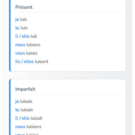
Présent
je
luis
tu
luis
il / elle
luit
nous
luisons
vous
luisez
ils / elles
luisent
Imparfait
je
luisais
tu
luisais
il / elle
luisait
nous
luisions