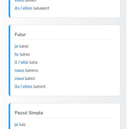
vous
luisiez
ils / elles
luisaient
Futur
je
luirai
tu
luiras
il / elle
luira
nous
luirons
vous
luirez
ils / elles
luiront
Passé Simple
je
luis