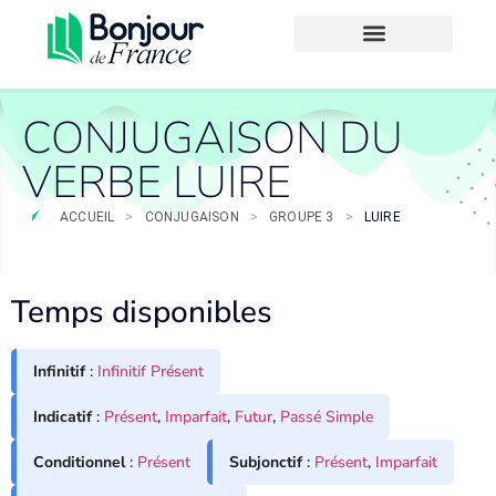
CONJUGAISON DU
VERBE LUIRE
ACCUEIL
>
CONJUGAISON
>
GROUPE 3
>
LUIRE
Temps disponibles
Infinitif
:
Infinitif Présent
Indicatif
:
Présent
,
Imparfait
,
Futur
,
Passé Simple
Conditionnel
:
Présent
Subjonctif
:
Présent
,
Imparfait