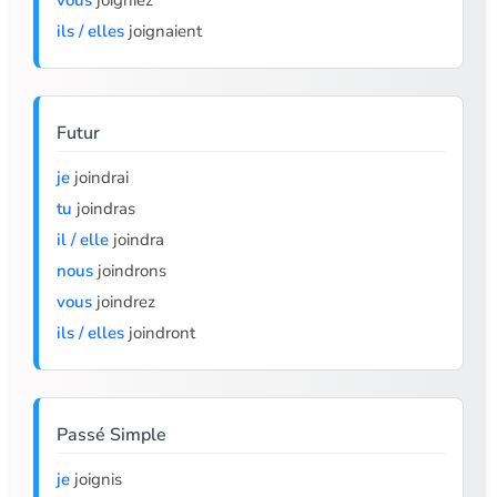
vous
joigniez
ils / elles
joignaient
Futur
je
joindrai
tu
joindras
il / elle
joindra
nous
joindrons
vous
joindrez
ils / elles
joindront
Passé Simple
je
joignis