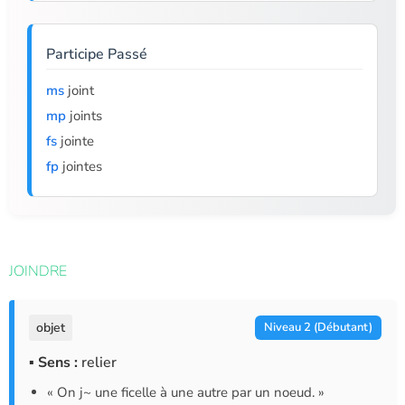
Participe Passé
ms
joint
mp
joints
fs
jointe
fp
jointes
JOINDRE
objet
Niveau 2 (Débutant)
▪ Sens :
relier
« On j~ une ficelle à une autre par un noeud. »