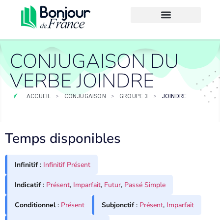
CONJUGAISON DU
VERBE JOINDRE
ACCUEIL
>
CONJUGAISON
>
GROUPE 3
>
JOINDRE
Temps disponibles
Infinitif
:
Infinitif Présent
Indicatif
:
Présent
,
Imparfait
,
Futur
,
Passé Simple
Conditionnel
:
Présent
Subjonctif
:
Présent
,
Imparfait