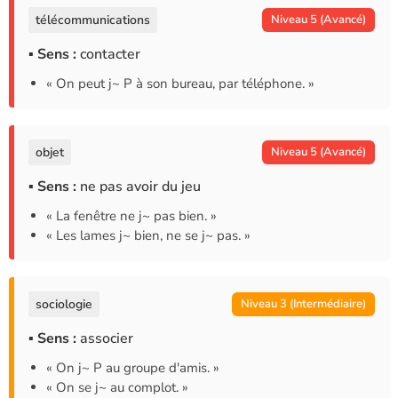
télécommunications
Niveau 5 (Avancé)
▪ Sens :
contacter
« On peut j~ P à son bureau, par téléphone. »
objet
Niveau 5 (Avancé)
▪ Sens :
ne pas avoir du jeu
« La fenêtre ne j~ pas bien. »
« Les lames j~ bien, ne se j~ pas. »
sociologie
Niveau 3 (Intermédiaire)
▪ Sens :
associer
« On j~ P au groupe d'amis. »
« On se j~ au complot. »