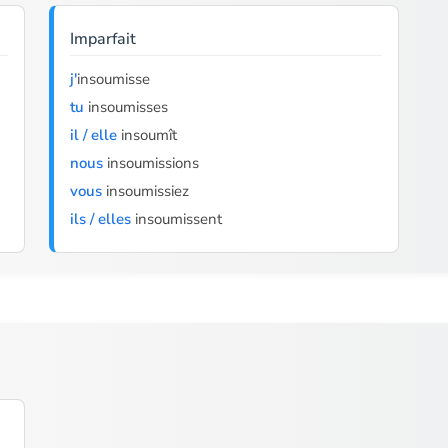
Imparfait
j'
insoumisse
tu
insoumisses
il / elle
insoumît
nous
insoumissions
vous
insoumissiez
ils / elles
insoumissent