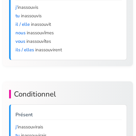
j'
inassouvis
tu
inassouvis
il / elle
inassouvit
nous
inassouvîmes
vous
inassouvîtes
ils / elles
inassouvirent
Conditionnel
Présent
j'
inassouvirais
tu
inassouvirais