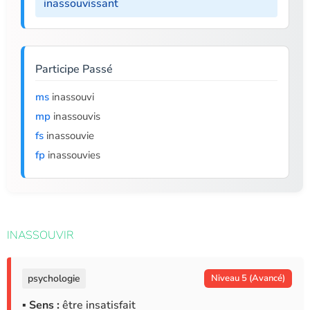
inassouvissant
Participe Passé
ms
inassouvi
mp
inassouvis
fs
inassouvie
fp
inassouvies
INASSOUVIR
psychologie
Niveau 5 (Avancé)
▪ Sens :
être insatisfait