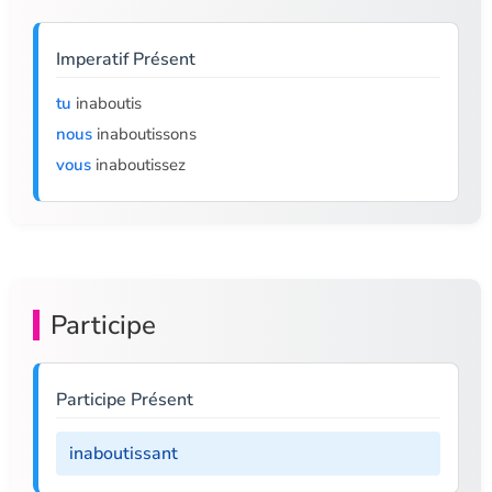
Imperatif Présent
tu
inaboutis
nous
inaboutissons
vous
inaboutissez
Participe
Participe Présent
inaboutissant