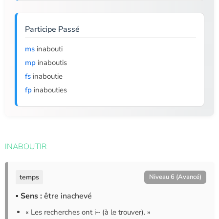
Participe Passé
ms
inabouti
mp
inaboutis
fs
inaboutie
fp
inabouties
INABOUTIR
temps
Niveau 6 (Avancé)
▪ Sens :
être inachevé
« Les recherches ont i~ (à le trouver). »