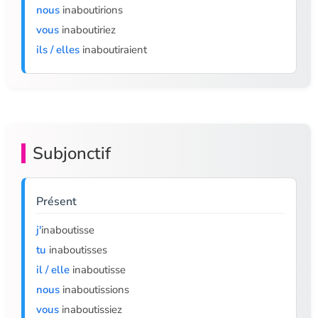
nous
inaboutirions
vous
inaboutiriez
ils / elles
inaboutiraient
Subjonctif
Présent
j'
inaboutisse
tu
inaboutisses
il / elle
inaboutisse
nous
inaboutissions
vous
inaboutissiez