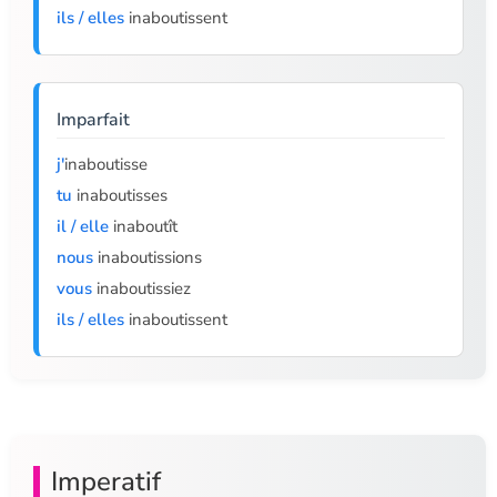
ils / elles
inaboutissent
Imparfait
j'
inaboutisse
tu
inaboutisses
il / elle
inaboutît
nous
inaboutissions
vous
inaboutissiez
ils / elles
inaboutissent
Imperatif