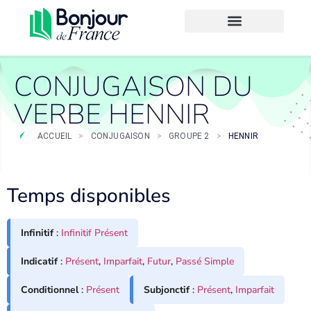
CONJUGAISON DU
VERBE HENNIR
ACCUEIL
>
CONJUGAISON
>
GROUPE 2
>
HENNIR
Temps disponibles
Infinitif
:
Infinitif Présent
Indicatif
:
Présent
,
Imparfait
,
Futur
,
Passé Simple
Conditionnel
:
Présent
Subjonctif
:
Présent
,
Imparfait