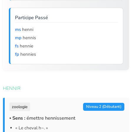
Participe Passé
ms
henni
mp
hennis
fs
hennie
fp
hennies
HENNIR
zoologie
Niveau 2 (Débutant)
▪ Sens :
émettre hennissement
« Le cheval h~. »