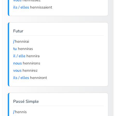
vous
hennissiez
ils / elles
hennissaient
Futur
j'
hennirai
tu
henniras
il / elle
hennira
nous
hennirons
vous
hennirez
ils / elles
henniront
Passé Simple
j'
hennis