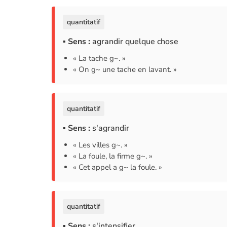
quantitatif
▪ Sens :
agrandir quelque chose
« La tache g~. »
« On g~ une tache en lavant. »
quantitatif
▪ Sens :
s'agrandir
« Les villes g~. »
« La foule, la firme g~. »
« Cet appel a g~ la foule. »
quantitatif
▪ Sens :
s'intensifier