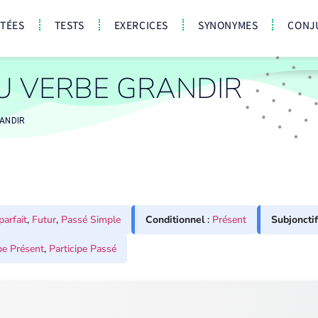
CTÉES
TESTS
EXERCICES
SYNONYMES
CONJ
U VERBE GRANDIR
ANDIR
parfait
,
Futur
,
Passé Simple
Conditionnel
:
Présent
Subjonctif
pe Présent
,
Participe Passé