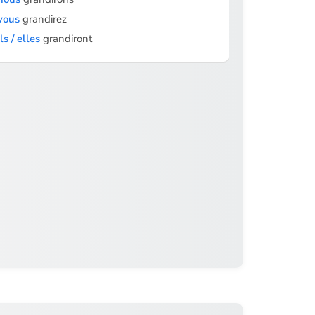
vous
grandirez
ils / elles
grandiront