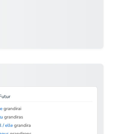
Futur
je
grandirai
tu
grandiras
il / elle
grandira
nous
grandirons