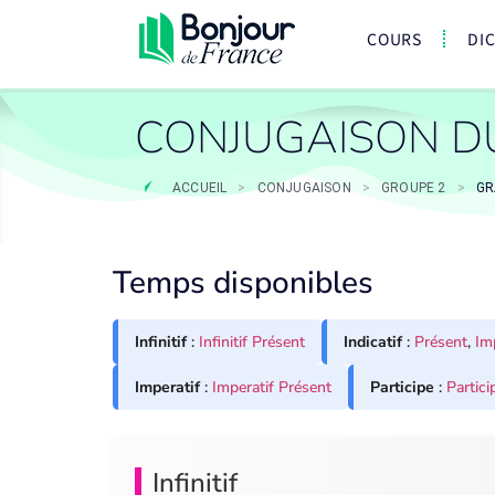
COURS
DI
CONJUGAISON D
ACCUEIL
>
CONJUGAISON
>
GROUPE 2
>
GR
Temps disponibles
Infinitif
:
Infinitif Présent
Indicatif
:
Présent
,
Im
Imperatif
:
Imperatif Présent
Participe
:
Partici
Infinitif