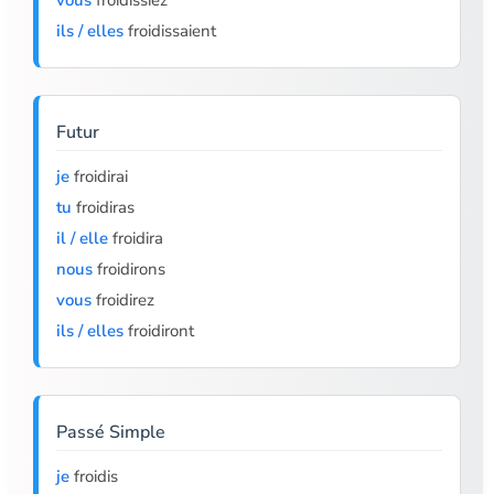
vous
froidissiez
ils / elles
froidissaient
Futur
je
froidirai
tu
froidiras
il / elle
froidira
nous
froidirons
vous
froidirez
ils / elles
froidiront
Passé Simple
je
froidis