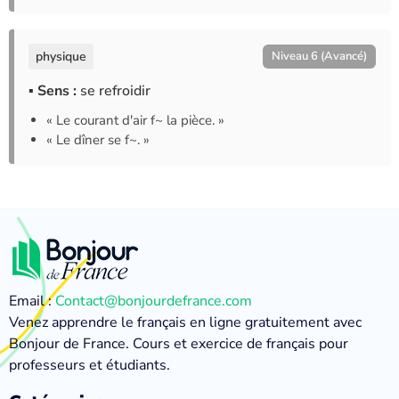
physique
Niveau 6 (Avancé)
▪ Sens :
se refroidir
« Le courant d'air f~ la pièce. »
« Le dîner se f~. »
Email :
Contact@bonjourdefrance.com
Venez apprendre le français en ligne gratuitement avec
Bonjour de France. Cours et exercice de français pour
professeurs et étudiants.