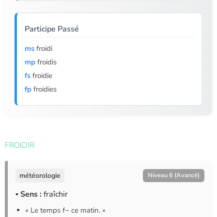
Participe Passé
ms
froidi
mp
froidis
fs
froidie
fp
froidies
FROIDIR
météorologie
Niveau 6 (Avancé)
▪ Sens :
fraîchir
« Le temps f~ ce matin. »