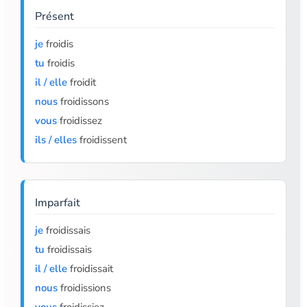
Présent
je
froidis
tu
froidis
il / elle
froidit
nous
froidissons
vous
froidissez
ils / elles
froidissent
Imparfait
je
froidissais
tu
froidissais
il / elle
froidissait
nous
froidissions