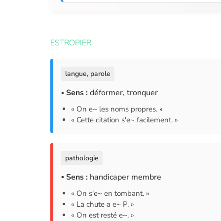
ESTROPIER
langue, parole
▪ Sens :
déformer, tronquer
« On e~ les noms propres. »
« Cette citation s'e~ facilement. »
pathologie
▪ Sens :
handicaper membre
« On s'e~ en tombant. »
« La chute a e~ P. »
« On est resté e~. »