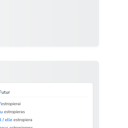
Futur
'
estropierai
tu
estropieras
il / elle
estropiera
nous
estropierons