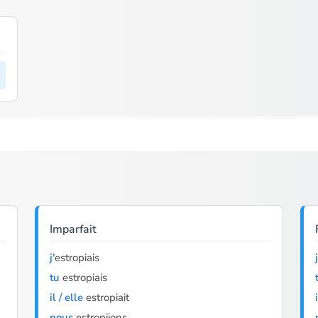
Imparfait
j'
estropiais
j
tu
estropiais
il / elle
estropiait
nous
estropiions