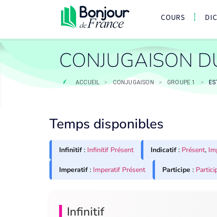
COURS
DI
CONJUGAISON DU
ACCUEIL
>
CONJUGAISON
>
GROUPE 1
>
ES
Temps disponibles
Infinitif
:
Infinitif Présent
Indicatif
:
Présent
,
Im
Imperatif
:
Imperatif Présent
Participe
:
Partici
Infinitif