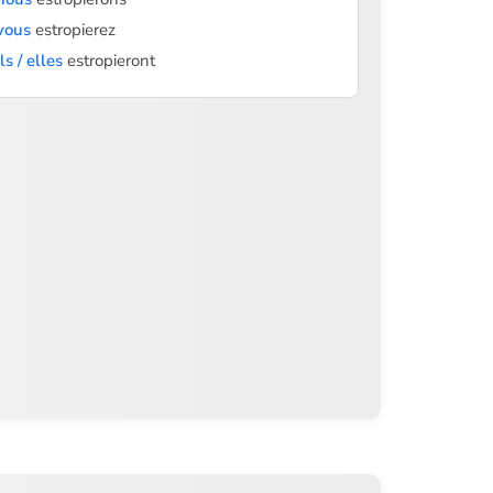
vous
estropierez
ils / elles
estropieront