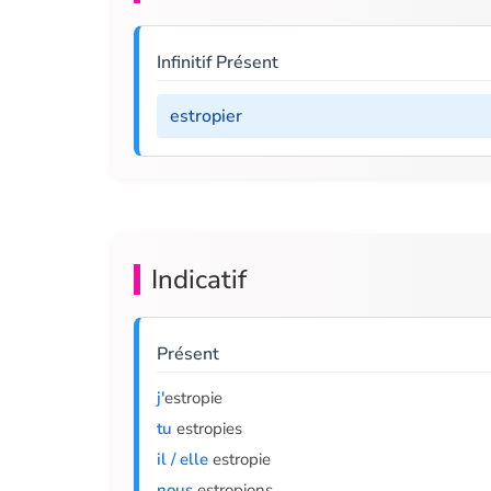
Infinitif Présent
estropier
Indicatif
Présent
j'
estropie
tu
estropies
il / elle
estropie
nous
estropions