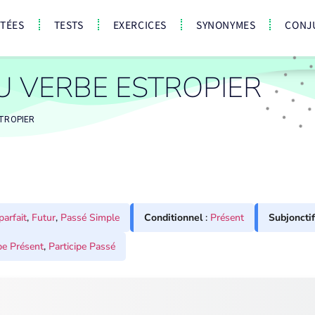
CTÉES
TESTS
EXERCICES
SYNONYMES
CONJ
 VERBE ESTROPIER
TROPIER
parfait
,
Futur
,
Passé Simple
Conditionnel
:
Présent
Subjonctif
pe Présent
,
Participe Passé