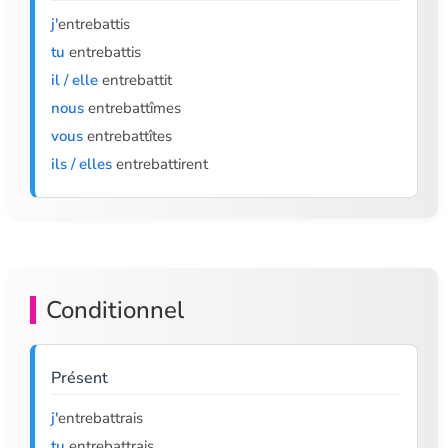
j'
entrebattis
tu
entrebattis
il / elle
entrebattit
nous
entrebattîmes
vous
entrebattîtes
ils / elles
entrebattirent
Conditionnel
Présent
j'
entrebattrais
tu
entrebattrais