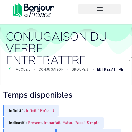
CONJUGAISON DU
VERBE
ENTREBATTRE
ACCUEIL
>
CONJUGAISON
>
GROUPE 3
>
ENTREBATTRE
Temps disponibles
Infinitif
:
Infinitif Présent
Indicatif
:
Présent
,
Imparfait
,
Futur
,
Passé Simple