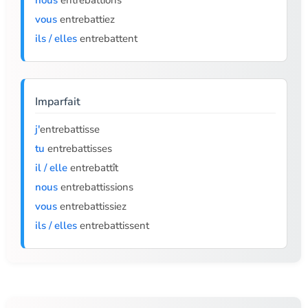
nous
entrebattions
vous
entrebattiez
ils / elles
entrebattent
Imparfait
j'
entrebattisse
tu
entrebattisses
il / elle
entrebattît
nous
entrebattissions
vous
entrebattissiez
ils / elles
entrebattissent