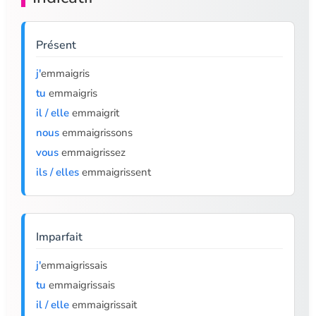
Présent
j'
emmaigris
tu
emmaigris
il / elle
emmaigrit
nous
emmaigrissons
vous
emmaigrissez
ils / elles
emmaigrissent
Imparfait
j'
emmaigrissais
tu
emmaigrissais
il / elle
emmaigrissait