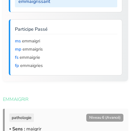
emmaigrissant
Participe Passé
ms
emmaigri
mp
emmaigris
fs
emmaigrie
fp
emmaigries
EMMAIGRIR
pathologie
Niveau 6 (Avancé)
▪ Sens :
maigrir