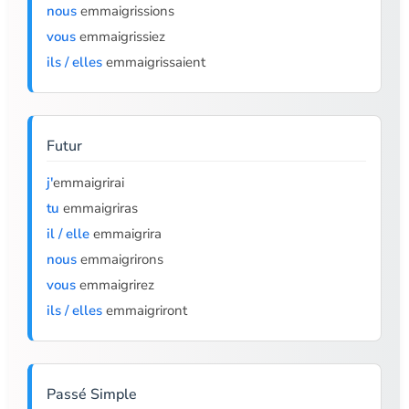
nous
emmaigrissions
vous
emmaigrissiez
ils / elles
emmaigrissaient
Futur
j'
emmaigrirai
tu
emmaigriras
il / elle
emmaigrira
nous
emmaigrirons
vous
emmaigrirez
ils / elles
emmaigriront
Passé Simple