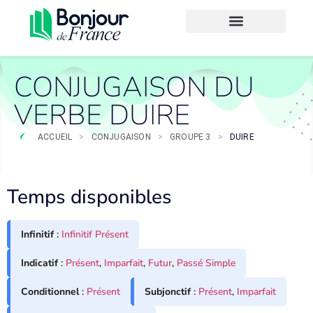
CONJUGAISON DU
VERBE DUIRE
ACCUEIL
>
CONJUGAISON
>
GROUPE 3
>
DUIRE
Temps disponibles
Infinitif
:
Infinitif Présent
Indicatif
:
Présent
,
Imparfait
,
Futur
,
Passé Simple
Conditionnel
:
Présent
Subjonctif
:
Présent
,
Imparfait