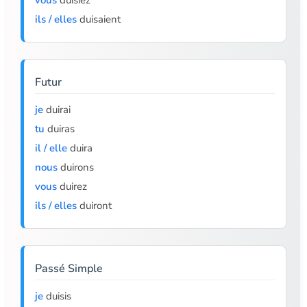
vous
duisiez
ils / elles
duisaient
Futur
je
duirai
tu
duiras
il / elle
duira
nous
duirons
vous
duirez
ils / elles
duiront
Passé Simple
je
duisis