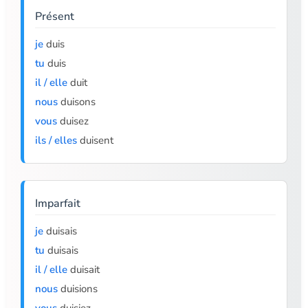
Présent
je
duis
tu
duis
il / elle
duit
nous
duisons
vous
duisez
ils / elles
duisent
Imparfait
je
duisais
tu
duisais
il / elle
duisait
nous
duisions