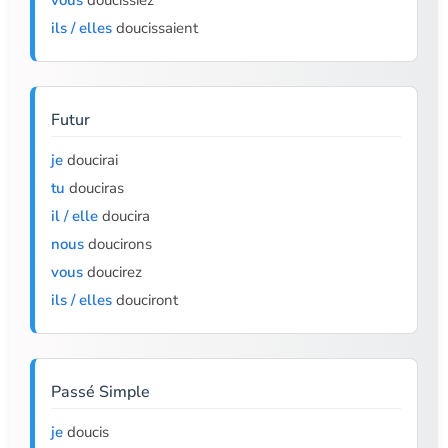
vous
doucissiez
ils / elles
doucissaient
Futur
je
doucirai
tu
douciras
il / elle
doucira
nous
doucirons
vous
doucirez
ils / elles
douciront
Passé Simple
je
doucis