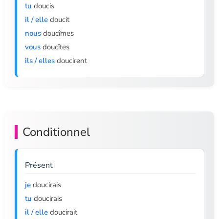
tu
doucis
il / elle
doucit
nous
doucîmes
vous
doucîtes
ils / elles
doucirent
Conditionnel
Présent
je
doucirais
tu
doucirais
il / elle
doucirait