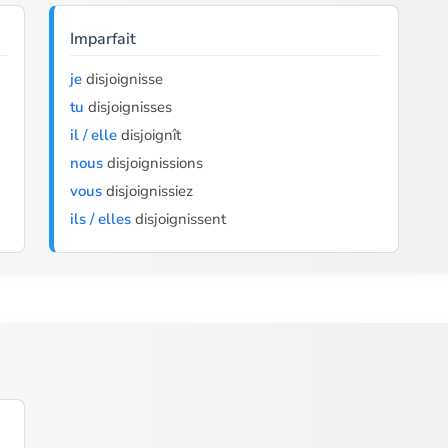
Imparfait
je
disjoignisse
tu
disjoignisses
il / elle
disjoignît
nous
disjoignissions
vous
disjoignissiez
ils / elles
disjoignissent