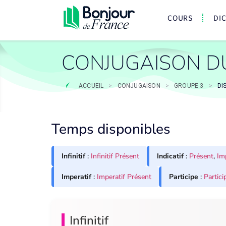
COURS
DI
CONJUGAISON DU
ACCUEIL
>
CONJUGAISON
>
GROUPE 3
>
DI
Temps disponibles
Infinitif
:
Infinitif Présent
Indicatif
:
Présent
,
Im
Imperatif
:
Imperatif Présent
Participe
:
Partici
Infinitif