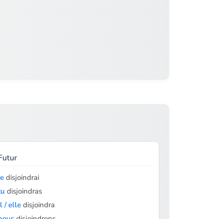
Futur
je
disjoindrai
tu
disjoindras
il / elle
disjoindra
nous
disjoindrons