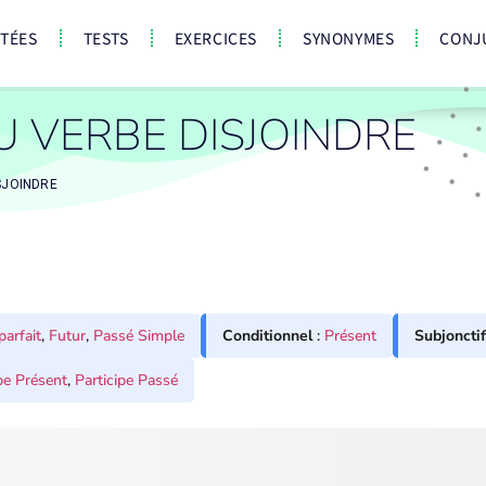
CTÉES
TESTS
EXERCICES
SYNONYMES
CONJ
 VERBE DISJOINDRE
SJOINDRE
parfait
,
Futur
,
Passé Simple
Conditionnel
:
Présent
Subjonctif
pe Présent
,
Participe Passé