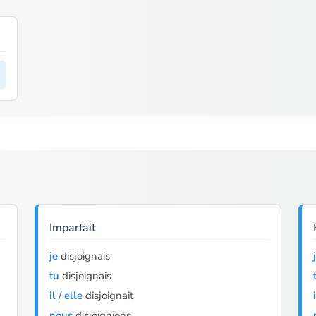
Imparfait
je
disjoignais
tu
disjoignais
il / elle
disjoignait
nous
disjoignions