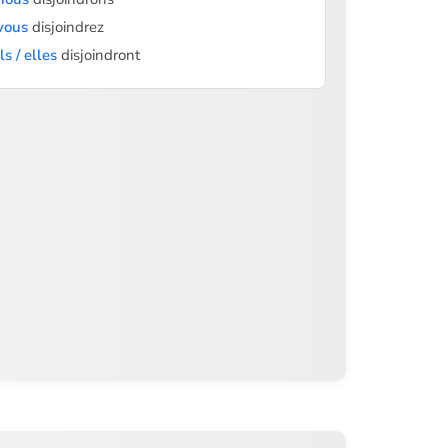
vous
disjoindrez
ils / elles
disjoindront