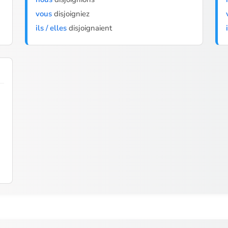
vous
disjoigniez
ils / elles
disjoignaient