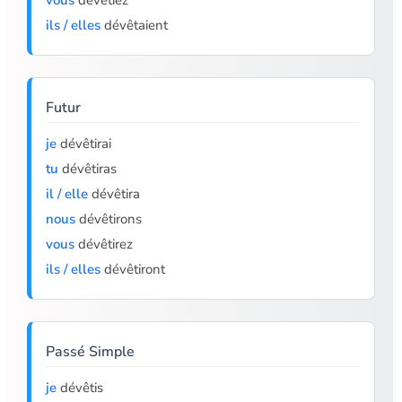
vous
dévêtiez
ils / elles
dévêtaient
Futur
je
dévêtirai
tu
dévêtiras
il / elle
dévêtira
nous
dévêtirons
vous
dévêtirez
ils / elles
dévêtiront
Passé Simple
je
dévêtis