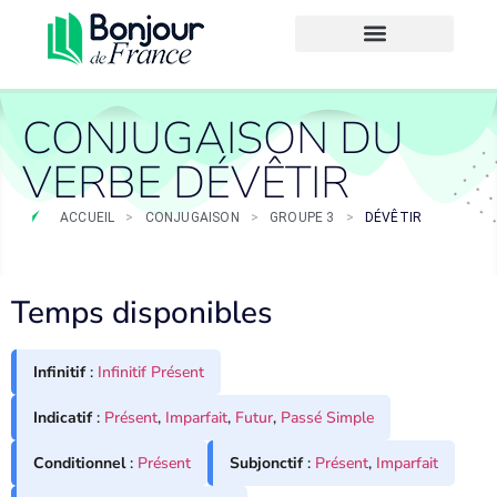
CONJUGAISON DU
VERBE DÉVÊTIR
ACCUEIL
>
CONJUGAISON
>
GROUPE 3
>
DÉVÊTIR
Temps disponibles
Infinitif
:
Infinitif Présent
Indicatif
:
Présent
,
Imparfait
,
Futur
,
Passé Simple
Conditionnel
:
Présent
Subjonctif
:
Présent
,
Imparfait