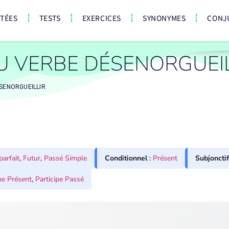
CTÉES
TESTS
EXERCICES
SYNONYMES
CONJ
U VERBE DÉSENORGUEIL
SENORGUEILLIR
parfait
,
Futur
,
Passé Simple
Conditionnel
:
Présent
Subjonctif
pe Présent
,
Participe Passé