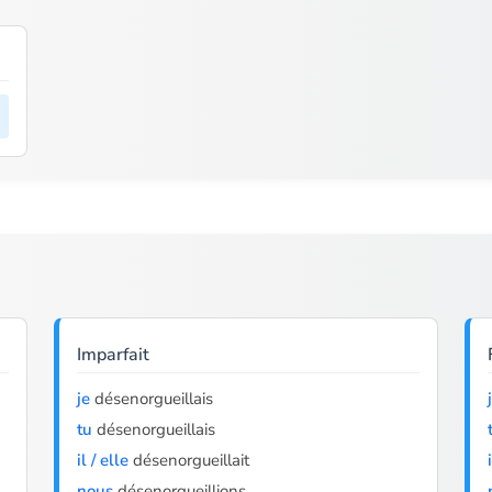
Imparfait
je
désenorgueillais
tu
désenorgueillais
il / elle
désenorgueillait
nous
désenorgueillions