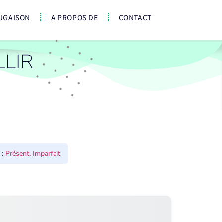
UGAISON
A PROPOS DE
CONTACT
LIR
:
Présent
,
Imparfait