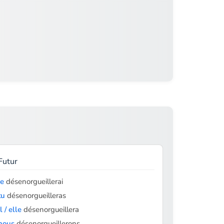
Futur
je
désenorgueillerai
tu
désenorgueilleras
il / elle
désenorgueillera
nous
désenorgueillerons