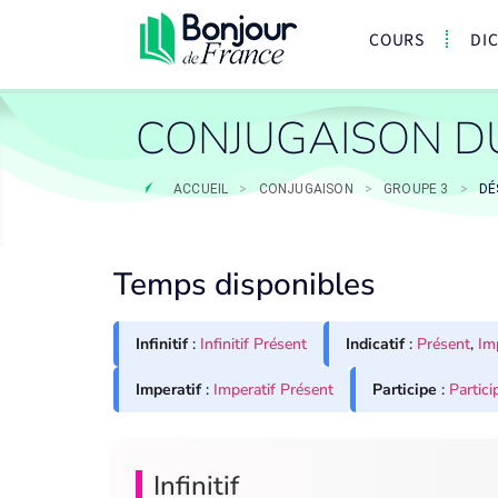
COURS
DI
CONJUGAISON D
ACCUEIL
>
CONJUGAISON
>
GROUPE 3
>
DÉ
Temps disponibles
Infinitif
:
Infinitif Présent
Indicatif
:
Présent
,
Im
Imperatif
:
Imperatif Présent
Participe
:
Partici
Infinitif