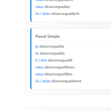
vous
désenorgueillez
ils / elles
désenorgueillent
Passé Simple
je
désenorgueillis
tu
désenorgueillis
il / elle
désenorgueillit
nous
désenorgueillîmes
vous
désenorgueillîtes
ils / elles
désenorgueillirent