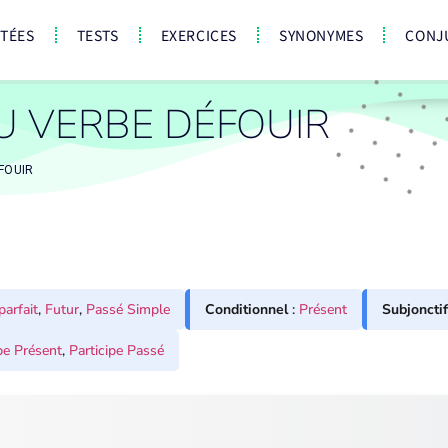
CTÉES
TESTS
EXERCICES
SYNONYMES
CONJ
U VERBE DÉFOUIR
FOUIR
parfait
,
Futur
,
Passé Simple
Conditionnel
:
Présent
Subjonctif
pe Présent
,
Participe Passé