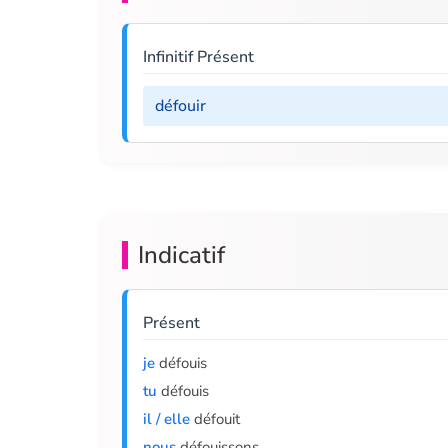
Infinitif Présent
défouir
Indicatif
Présent
je
défouis
tu
défouis
il / elle
défouit
nous
défouissons