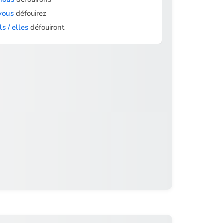
vous
défouirez
ils / elles
défouiront