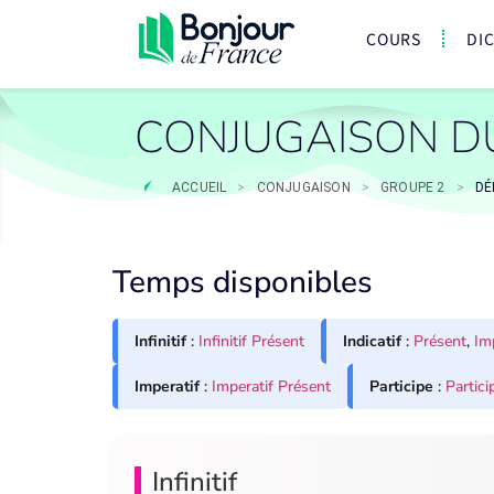
COURS
DI
CONJUGAISON D
ACCUEIL
>
CONJUGAISON
>
GROUPE 2
>
DÉ
Temps disponibles
Infinitif
:
Infinitif Présent
Indicatif
:
Présent
,
Im
Imperatif
:
Imperatif Présent
Participe
:
Partici
Infinitif