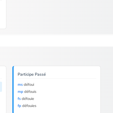
Participe Passé
ms
défoui
mp
défouis
fs
défouie
fp
défouies