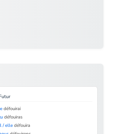
Futur
je
défouirai
tu
défouiras
il / elle
défouira
nous
défouirons