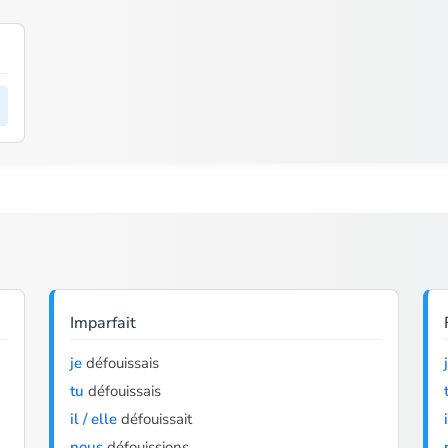
Imparfait
je
défouissais
tu
défouissais
il / elle
défouissait
nous
défouissions