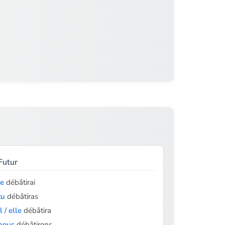
Futur
je
débâtirai
tu
débâtiras
il / elle
débâtira
nous
débâtirons