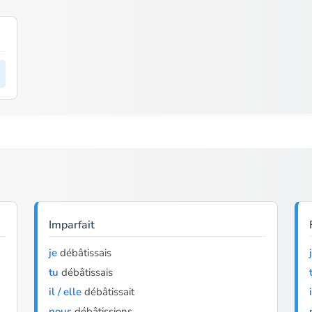
Imparfait
je
débâtissais
tu
débâtissais
il / elle
débâtissait
nous
débâtissions