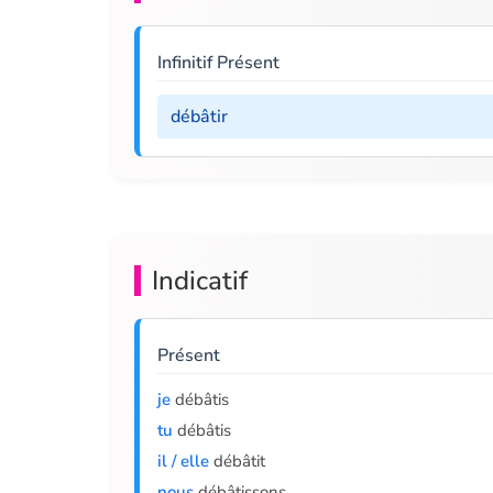
Infinitif Présent
débâtir
Indicatif
Présent
je
débâtis
tu
débâtis
il / elle
débâtit
nous
débâtissons