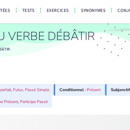
CTÉES
TESTS
EXERCICES
SYNONYMES
CONJ
U VERBE DÉBÂTIR
BÂTIR
parfait
,
Futur
,
Passé Simple
Conditionnel
:
Présent
Subjonctif
pe Présent
,
Participe Passé