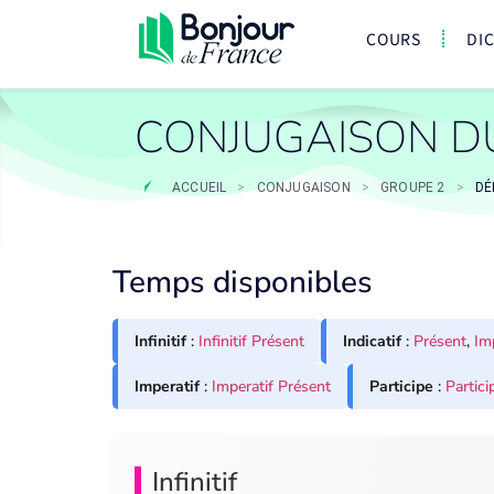
COURS
DI
CONJUGAISON D
ACCUEIL
>
CONJUGAISON
>
GROUPE 2
>
DÉ
Temps disponibles
Infinitif
:
Infinitif Présent
Indicatif
:
Présent
,
Im
Imperatif
:
Imperatif Présent
Participe
:
Partici
Infinitif