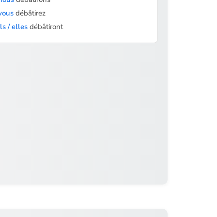
vous
débâtirez
ils / elles
débâtiront