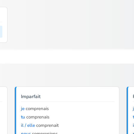
Imparfait
je
comprenais
tu
comprenais
il / elle
comprenait
nous
comprenions