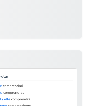
Futur
je
comprendrai
tu
comprendras
il / elle
comprendra
nous
comprendrons