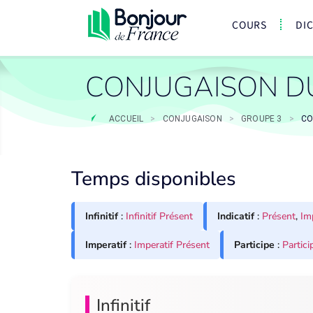
COURS
DI
CONJUGAISON D
ACCUEIL
>
CONJUGAISON
>
GROUPE 3
>
CO
Temps disponibles
Infinitif
:
Infinitif Présent
Indicatif
:
Présent
,
Im
Imperatif
:
Imperatif Présent
Participe
:
Partici
Infinitif