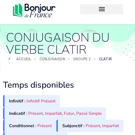
CONJUGAISON DU
VERBE CLATIR
ACCUEIL
>
CONJUGAISON
>
GROUPE 2
>
CLATIR
Temps disponibles
Infinitif
:
Infinitif Présent
Indicatif
:
Présent
,
Imparfait
,
Futur
,
Passé Simple
Conditionnel
:
Présent
Subjonctif
:
Présent
,
Imparfait