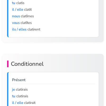
tu
clatis
il / elle
clatit
nous
clatîmes
vous
clatîtes
ils / elles
clatirent
Conditionnel
Présent
je
clatirais
tu
clatirais
il / elle
clatirait