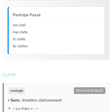
Participe Passé
ms
clati
mp
clatis
fs
clatie
fp
claties
CLATIR
zoologie
Niveau 6 (Avancé)
▪ Sens :
émettre clatissement
« Le chien c~. »