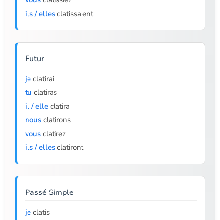
vous
clatissiez
ils / elles
clatissaient
Futur
je
clatirai
tu
clatiras
il / elle
clatira
nous
clatirons
vous
clatirez
ils / elles
clatiront
Passé Simple
je
clatis