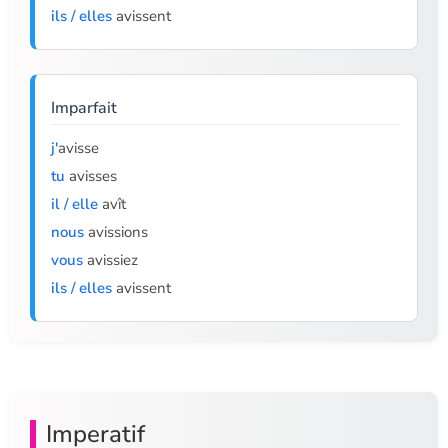
ils / elles
avissent
Imparfait
j'
avisse
tu
avisses
il / elle
avît
nous
avissions
vous
avissiez
ils / elles
avissent
Imperatif