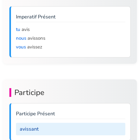
Imperatif Présent
tu
avis
nous
avissons
vous
avissez
Participe
Participe Présent
avissant