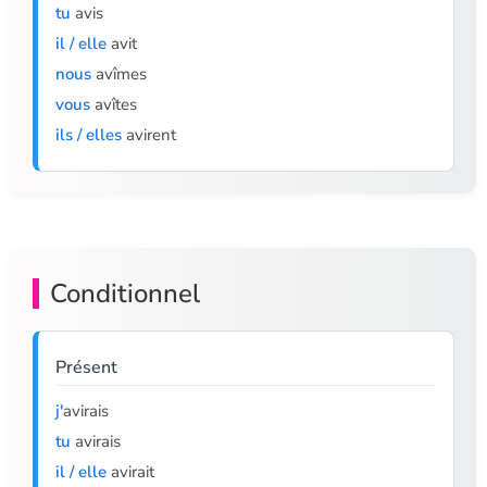
tu
avis
il / elle
avit
nous
avîmes
vous
avîtes
ils / elles
avirent
Conditionnel
Présent
j'
avirais
tu
avirais
il / elle
avirait