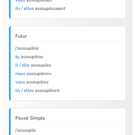
vous
assouplissiez
ils / elles
assouplissaient
Futur
j'
assouplirai
tu
assoupliras
il / elle
assouplira
nous
assouplirons
vous
assouplirez
ils / elles
assoupliront
Passé Simple
j'
assouplis