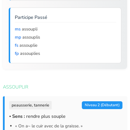
Participe Passé
ms
assoupli
mp
assouplis
fs
assouplie
fp
assouplies
ASSOUPLIR
peausserie, tannerie
Niveau 2 (Débutant)
▪ Sens :
rendre plus souple
« On a~ le cuir avec de la graisse. »