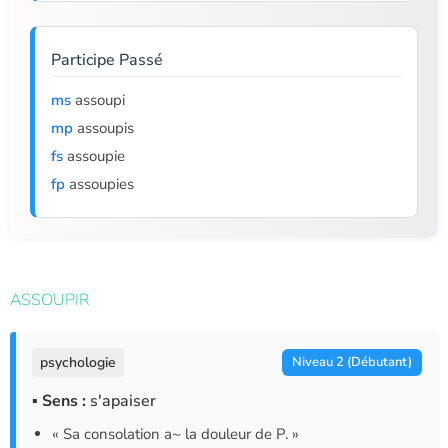
Participe Passé
ms
assoupi
mp
assoupis
fs
assoupie
fp
assoupies
ASSOUPIR
psychologie
Niveau 2 (Débutant)
▪ Sens :
s'apaiser
« Sa consolation a~ la douleur de P. »