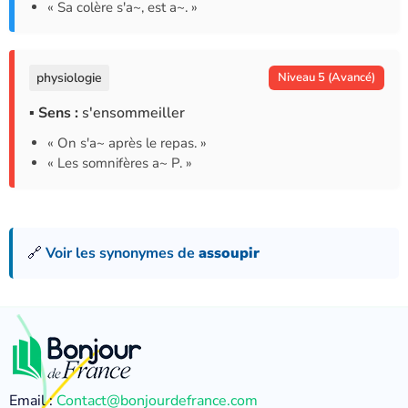
« Sa colère s'a~, est a~. »
physiologie
Niveau 5 (Avancé)
▪ Sens :
s'ensommeiller
« On s'a~ après le repas. »
« Les somnifères a~ P. »
🔗
Voir les synonymes de
assoupir
Email :
Contact@bonjourdefrance.com