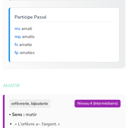
Participe Passé
ms
amati
mp
amatis
fs
amatie
fp
amaties
AMATIR
orfèvrerie, bijouterie
Niveau 4 (Intermédiaire)
▪ Sens :
matir
« L'orfèvre a~ l'argent. »