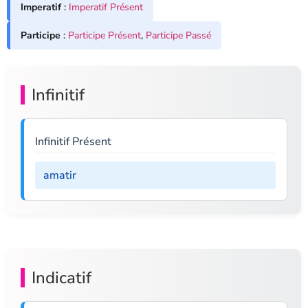
Imperatif
:
Imperatif Présent
Participe
:
Participe Présent
,
Participe Passé
Infinitif
Infinitif Présent
amatir
Indicatif