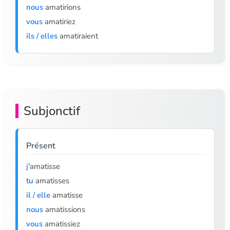
nous
amatirions
vous
amatiriez
ils / elles
amatiraient
Subjonctif
Présent
j'
amatisse
tu
amatisses
il / elle
amatisse
nous
amatissions
vous
amatissiez